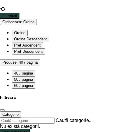
Filtrează
Ordoneaza:
Ordine
Ordine
Ordine Descendent
Pret Ascendent
Pret Descendent
Produse:
40 / pagina
40 / pagina
50 / pagina
60 / pagina
Filtrează
Categorie
Caută categorie...
Nu există categorii.