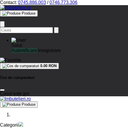
Contact:
0745.886.003
/
0746.773.306
Produse
Salut
Autentificare
Inregistrare
0.00 RON
Cos de cumparaturi
Cosul este gol
Produse
Categorii