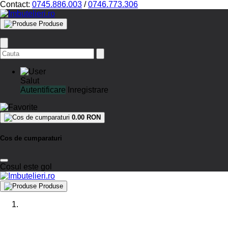
Contact:
0745.886.003
/
0746.773.306
Produse
Salut
Autentificare
Inregistrare
0.00 RON
Cos de cumparaturi
Cosul este gol
Produse